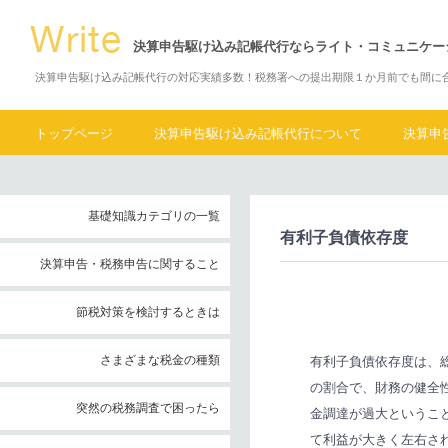
決算申告駆け込み記帳代行ならライト・コミュニケー
決算申告駆け込み記帳代行の対応実績多数！税務署への提出期限１か月前でも間に
トップページ
決算申告駆け込み記帳代行について
決算申
基礎知識カテゴリの一覧
有利子負債依存度
決算申告・税務申告に関すること
節税対策を検討するときは
さまざまな税金の種類
有利子負債依存度は、
の割合で、財務の健全
突然の税務調査で困ったら
金調達が過大というこ
て利益が大きく左右さ