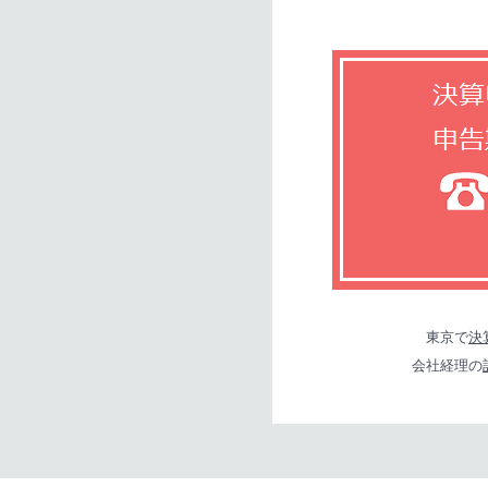
東京で
決
会社経理の