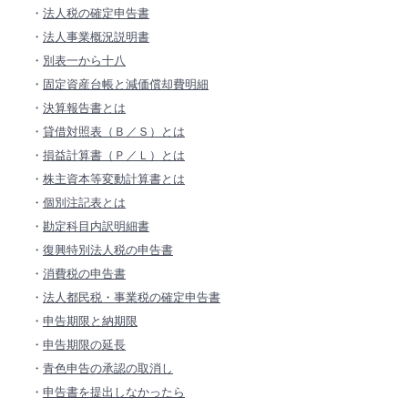
・
法人税の確定申告書
・
法人事業概況説明書
・
別表一から十八
・
固定資産台帳と減価償却費明細
・
決算報告書とは
・
貸借対照表（Ｂ／Ｓ）とは
・
損益計算書（Ｐ／Ｌ）とは
・
株主資本等変動計算書とは
・
個別注記表とは
・
勘定科目内訳明細書
・
復興特別法人税の申告書
・
消費税の申告書
・
法人都民税・事業税の確定申告書
・
申告期限と納期限
・
申告期限の延長
・
青色申告の承認の取消し
・
申告書を提出しなかったら