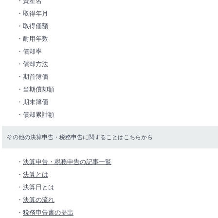
・資産名
・取得年月
・取得価額
・耐用年数
・償却率
・償却方法
・期首簿価
・当期償却額
・期末簿価
・償却累計額
その他の決算申告・税務申告に関することはこちらから
・
決算申告・税務申告の記事一覧
・
決算とは
・
決算日とは
・
決算の流れ
・
税務申告書の提出