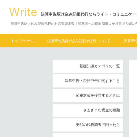
決算申告駆け込み記帳代行ならライト・コミュニケー
決算申告駆け込み記帳代行の対応実績多数！税務署への提出期限１か月前でも間に
トップページ
決算申告駆け込み記帳代行について
決算申
基礎知識カテゴリの一覧
決算申告・税務申告に関すること
節税対策を検討するときは
さまざまな税金の種類
突然の税務調査で困ったら