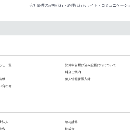
会社経理の
記帳代行・経理代行もライト・コミュニケーシ
らせ一覧
決算申告駆け込み記帳代行について
料金ご案内
情報
個人情報保護方針
い合わせ
士法人
給与計算
申告
助成金