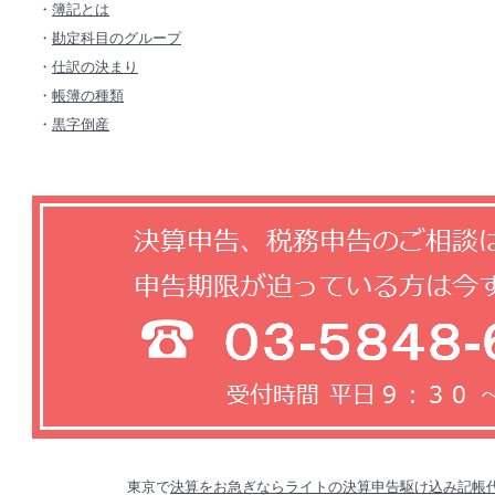
・
簿記とは
・
勘定科目のグループ
・
仕訳の決まり
・
帳簿の種類
・
黒字倒産
東京で
決算をお急ぎならライトの決算申告駆け込み記帳