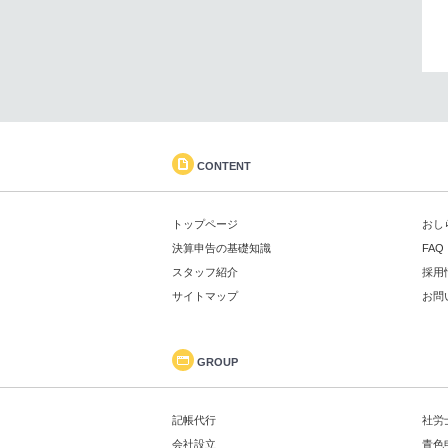
CONTENT
トップページ
おし
決算申告の基礎知識
FAQ
スタッフ紹介
採用
サイトマップ
お問
GROUP
記帳代行
社労
会社設立
青色