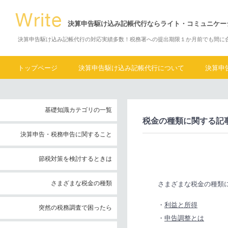
決算申告駆け込み記帳代行ならライト・コミュニケー
決算申告駆け込み記帳代行の対応実績多数！税務署への提出期限１か月前でも間に
トップページ
決算申告駆け込み記帳代行について
決算申
基礎知識カテゴリの一覧
税金の種類に関する記
決算申告・税務申告に関すること
節税対策を検討するときは
さまざまな税金の種類
さまざまな税金の種類
・
利益と所得
突然の税務調査で困ったら
・
申告調整とは