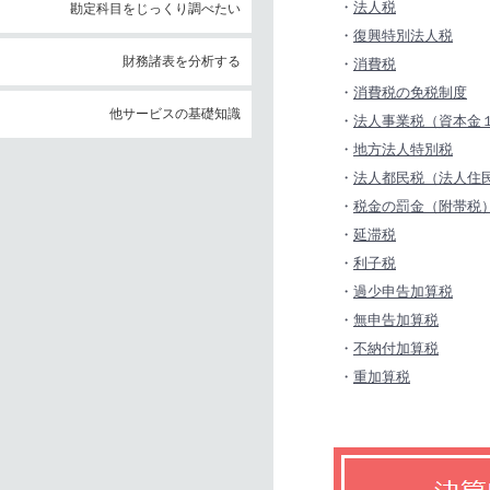
・
法人税
勘定科目をじっくり調べたい
・
復興特別法人税
財務諸表を分析する
・
消費税
・
消費税の免税制度
他サービスの基礎知識
・
法人事業税（資本金
・
地方法人特別税
・
法人都民税（法人住
・
税金の罰金（附帯税
・
延滞税
・
利子税
・
過少申告加算税
・
無申告加算税
・
不納付加算税
・
重加算税