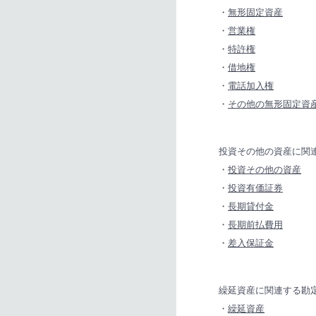
・
無形固定資産
・
営業権
・
特許権
・
借地権
・
電話加入権
・
その他の無形固定資
投資その他の資産に関
・
投資その他の資産
・
投資有価証券
・
長期貸付金
・
長期前払費用
・
差入保証金
繰延資産に関連する勘
・
繰延資産