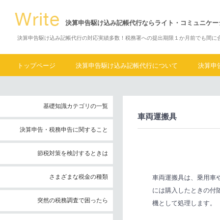
決算申告駆け込み記帳代行ならライト・コミュニケー
決算申告駆け込み記帳代行の対応実績多数！税務署への提出期限１か月前でも間に
トップページ
決算申告駆け込み記帳代行について
決算申
基礎知識カテゴリの一覧
車両運搬具
決算申告・税務申告に関すること
節税対策を検討するときは
さまざまな税金の種類
車両運搬具は、乗用車
には購入したときの付
突然の税務調査で困ったら
機として処理します。