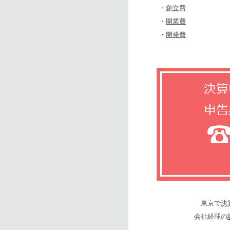
・
創立費
・
開業費
・
開発費
東京で
決
会社経理の