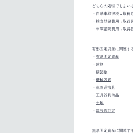
どちらの処理でもよい
・自動車取得税→取得
・検査登録費用→取得
・車庫証明費用→取得
有形固定資産に関連す
・
有形固定資産
・
建物
・
構築物
・
機械装置
・
車両運搬具
・
工具器具備品
・
土地
・
建設仮勘定
無形固定資産に関連す