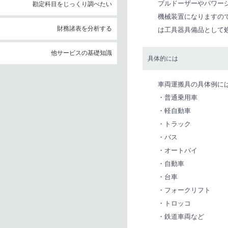
ブルドーザーやパワー
勘定科目をじっくり調べたい
機械装置になりますの
財務諸表を分析する
は工具器具備品として
他サービスの基礎知識
具体的には
車両運搬具の具体例に
・普通乗用車
・軽自動車
・トラック
・バス
・オートバイ
・自動車
・台車
・フォークリフト
・トロッコ
・鉄道車両など