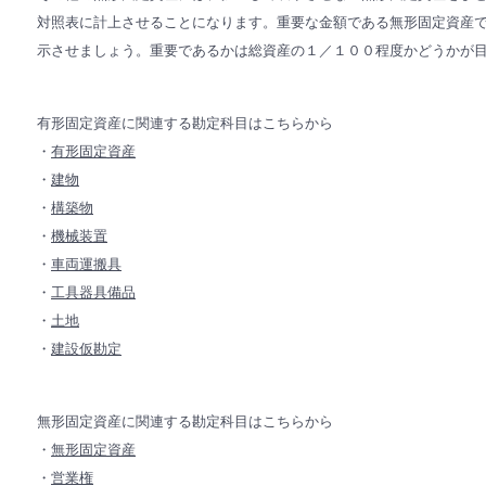
対照表に計上させることになります。重要な金額である無形固定資産
示させましょう。重要であるかは総資産の１／１００程度かどうかが
有形固定資産に関連する勘定科目はこちらから
・
有形固定資産
・
建物
・
構築物
・
機械装置
・
車両運搬具
・
工具器具備品
・
土地
・
建設仮勘定
無形固定資産に関連する勘定科目はこちらから
・
無形固定資産
・
営業権