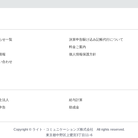
らせ一覧
決算申告駆け込み記帳代行について
料金ご案内
情報
個人情報保護方針
い合わせ
士法人
給与計算
申告
助成金
Copyright ©
ライト・コミュニケーションズ株式会社
All rights reserved.
東京都中野区上鷺宮3丁目11−6