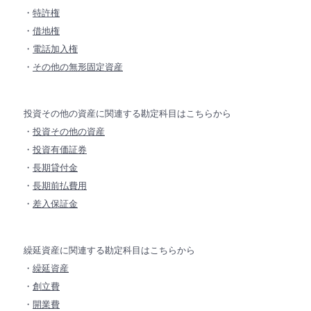
・
特許権
・
借地権
・
電話加入権
・
その他の無形固定資産
投資その他の資産に関連する勘定科目はこちらから
・
投資その他の資産
・
投資有価証券
・
長期貸付金
・
長期前払費用
・
差入保証金
繰延資産に関連する勘定科目はこちらから
・
繰延資産
・
創立費
・
開業費