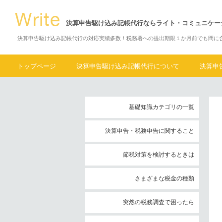
決算申告駆け込み記帳代行ならライト・コミュニケー
決算申告駆け込み記帳代行の対応実績多数！税務署への提出期限１か月前でも間に
トップページ
決算申告駆け込み記帳代行について
決算申
基礎知識カテゴリの一覧
決算申告・税務申告に関すること
節税対策を検討するときは
さまざまな税金の種類
突然の税務調査で困ったら