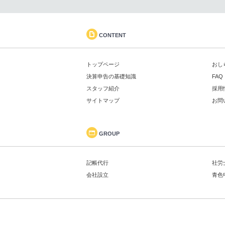
CONTENT
トップページ
おし
決算申告の基礎知識
FAQ
スタッフ紹介
採用
サイトマップ
お問
GROUP
記帳代行
社労
会社設立
青色