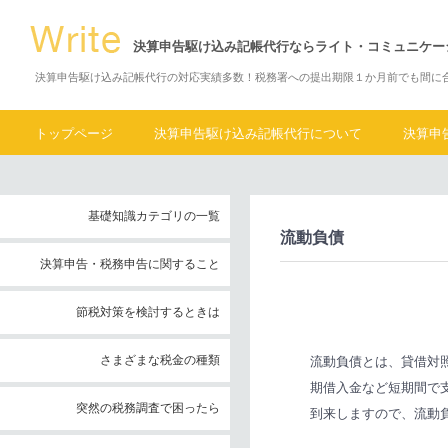
決算申告駆け込み記帳代行ならライト・コミュニケー
決算申告駆け込み記帳代行の対応実績多数！税務署への提出期限１か月前でも間に
トップページ
決算申告駆け込み記帳代行について
決算申
基礎知識カテゴリの一覧
流動負債
決算申告・税務申告に関すること
節税対策を検討するときは
さまざまな税金の種類
流動負債とは、貸借対
期借入金など短期間で
突然の税務調査で困ったら
到来しますので、流動