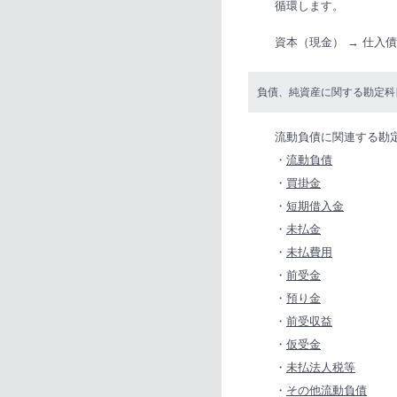
循環します。
資本（現金） → 仕入債
負債、純資産に関する勘定科
流動負債に関連する勘
・
流動負債
・
買掛金
・
短期借入金
・
未払金
・
未払費用
・
前受金
・
預り金
・
前受収益
・
仮受金
・
未払法人税等
・
その他流動負債