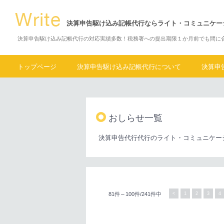
決算申告駆け込み記帳代行ならライト・コミュニケー
決算申告駆け込み記帳代行の対応実績多数！税務署への提出期限１か月前でも間に
トップページ
決算申告駆け込み記帳代行について
決算申
おしらせ一覧
決算申告代行代行のライト・コミュニケー
81件～100件/241件中
<
1
2
3
4