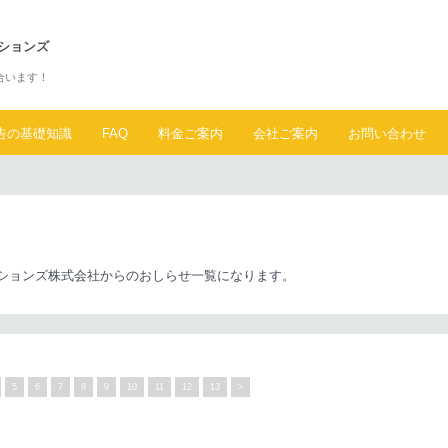
ションズ
合います！
告の基礎知識
FAQ
料金ご案内
会社ご案内
お問い合わせ
ションズ株式会社からのおしらせ一覧になります。
5
6
7
8
9
10
11
12
13
>