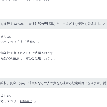
務を遂行するために、会社外部の専門家などにさまざまな業務を委託すること
しました。
するカテゴリ「
支払手数料
」
で損益計算書（Ｐ／Ｌ）で表示されます。
した疑問の解決に、ぜひご活用ください。
、給料、賃金、賞与、退職金などの人件費を処理する勘定科目になります。従
しました。
するカテゴリ「
給料手当
」